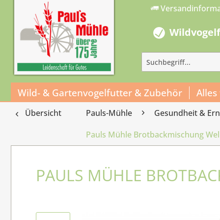
Versandinform
Wildvogel
Wild- & Gartenvogelfutter & Zubehör
Alles
Übersicht
Pauls-Mühle
Gesundheit & Er
Pauls Mühle Brotbackmischung Well
PAULS MÜHLE BROTBAC