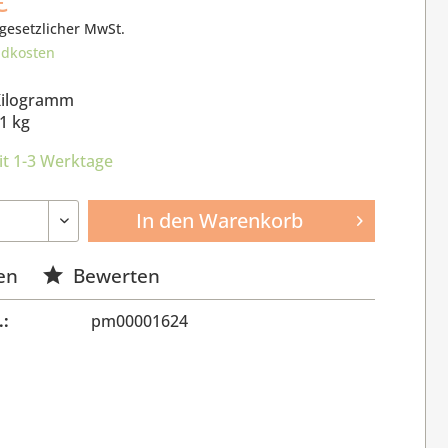
 gesetzlicher MwSt.
ndkosten
Kilogramm
1 kg
it 1-3 Werktage
In den
Warenkorb
en
Bewerten
.:
pm00001624