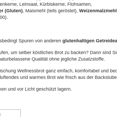
enkerne, Leinsaat, Kürbiskerne, Flohsamen,
er
(Gluten)
, Maismehl (teils geröstet),
Weizen
malzmehl
00).
nsbedingt Spuren von anderen
glutenhaltigen Getreide
en, um selber köstliches Brot zu backen? Dann sind Sie 
naturbelassene Qualität ohne jegliche Zusatzstoffe.
kmischung Wellnessbrot ganz einfach, komfortabel und b
 duftendes und warmes Brot wie frisch aus der Backstube
cken und vor Licht geschützt lagern.
g