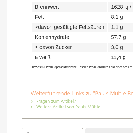
Brennwert
1628 kj /
Fett
8,1 g
>davon gesättigte Fettsäuren
1,1 g
Kohlenhydrate
57,7 g
> davon Zucker
3,0 g
Eiweiß
11,4 g
Hinweis zur Produktpräsentation: bei unseren Produktbildern handelt es sich u
Weiterführende Links zu "Pauls Mühle B
Fragen zum Artikel?
Weitere Artikel von Pauls Mühle