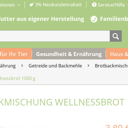
3% Neukundenrabatt
ationen
Service/Hilfe
futter aus eigener Herstellung
Familien
 für Ihr Tier
Gesundheit & Ernährung
Haus &
nährung
Getreide und Backmehle
Brotbackmisc
nessbrot 1000 g
KMISCHUNG WELLNESSBROT 
3,80 