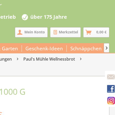
betrieb
über 175 Jahre
Mein Konto
Merkzettel
0,00 €
 Garten
Geschenk-Ideen
Schnäppchen
Un

hungen
Paul's Mühle Wellnessbrot
1000 G
€