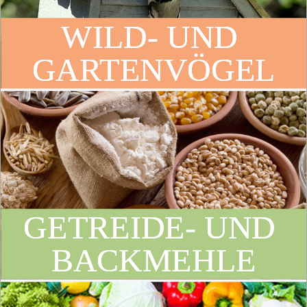
WILD- UND 
GARTENVÖGEL
GETREIDE- UND 
BACKMEHLE