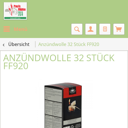
Menü
Übersicht
Anzündwolle 32 Stück FF920
ANZÜNDWOLLE 32 STÜCK
FF920