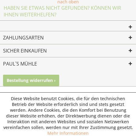
nach oben
HABEN SIE ETWAS NICHT GEFUNDEN? KÖNNEN WIR
IHNEN WEITERHELFEN?
ZAHLUNGSARTEN
SICHER EINKAUFEN
PAUL´S MÜHLE
Bestellung widerrufen ›
Mailkontakt
Facebook
Instagram
© Paul's Mühle | Inhaber: Christof Paul e.K. | Westring 2 |
Diese Website benutzt Cookies, die für den technischen
45659 Recklinghausen
Betrieb der Website erforderlich sind und stets gesetzt
werden. Andere Cookies, die den Komfort bei Benutzung
Fax: 02361 -28831 | E-Mail: info@pauls-muehle.de
dieser Website erhöhen, der Direktwerbung dienen oder die
Interaktion mit anderen Websites und sozialen Netzwerken
vereinfachen sollen, werden nur mit Ihrer Zustimmung gesetzt.
Mehr Informationen