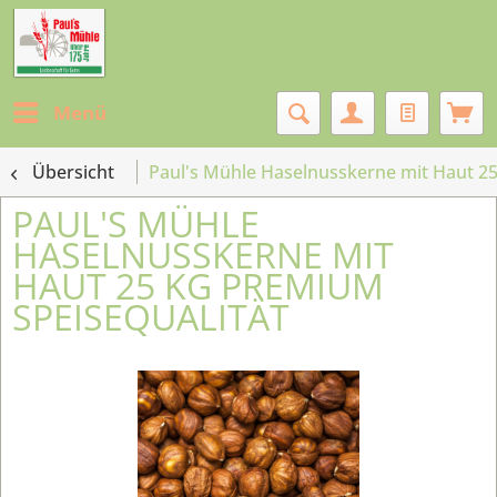
Menü
Übersicht
Paul's Mühle Haselnusskerne mit Haut 25
PAUL'S MÜHLE
HASELNUSSKERNE MIT
HAUT 25 KG PREMIUM
SPEISEQUALITÄT