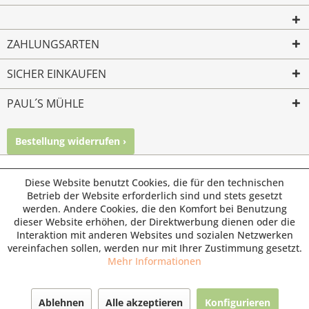
ZAHLUNGSARTEN
SICHER EINKAUFEN
PAUL´S MÜHLE
Bestellung widerrufen ›
Mailkontakt
Facebook
Instagram
© Paul's Mühle | Inhaber: Christof Paul e.K. | Westring 2 |
Diese Website benutzt Cookies, die für den technischen
45659 Recklinghausen
Betrieb der Website erforderlich sind und stets gesetzt
werden. Andere Cookies, die den Komfort bei Benutzung
Fax: 02361 -28831 | E-Mail: info@pauls-muehle.de
dieser Website erhöhen, der Direktwerbung dienen oder die
Interaktion mit anderen Websites und sozialen Netzwerken
vereinfachen sollen, werden nur mit Ihrer Zustimmung gesetzt.
Mehr Informationen
Ablehnen
Alle akzeptieren
Konfigurieren