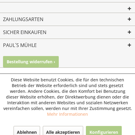
ZAHLUNGSARTEN
SICHER EINKAUFEN
PAUL´S MÜHLE
Bestellung widerrufen ›
Mailkontakt
Facebook
Instagram
© Paul's Mühle | Inhaber: Christof Paul e.K. | Westring 2 |
Diese Website benutzt Cookies, die für den technischen
45659 Recklinghausen
Betrieb der Website erforderlich sind und stets gesetzt
werden. Andere Cookies, die den Komfort bei Benutzung
Fax: 02361 -28831 | E-Mail: info@pauls-muehle.de
dieser Website erhöhen, der Direktwerbung dienen oder die
Interaktion mit anderen Websites und sozialen Netzwerken
vereinfachen sollen, werden nur mit Ihrer Zustimmung gesetzt.
Mehr Informationen
Ablehnen
Alle akzeptieren
Konfigurieren