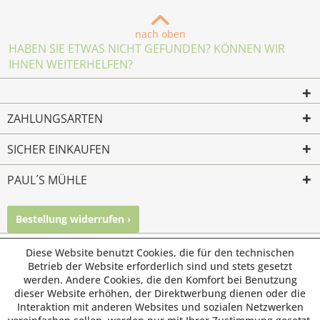
nach oben
HABEN SIE ETWAS NICHT GEFUNDEN? KÖNNEN WIR
IHNEN WEITERHELFEN?
ZAHLUNGSARTEN
SICHER EINKAUFEN
PAUL´S MÜHLE
Bestellung widerrufen ›
Mailkontakt
Facebook
Instagram
Diese Website benutzt Cookies, die für den technischen
© Paul's Mühle | Inhaber: Christof Paul e.K. | Westring 2 |
Betrieb der Website erforderlich sind und stets gesetzt
45659 Recklinghausen
werden. Andere Cookies, die den Komfort bei Benutzung
Fax: 02361 -28831 | E-Mail: info@pauls-muehle.de
dieser Website erhöhen, der Direktwerbung dienen oder die
Interaktion mit anderen Websites und sozialen Netzwerken