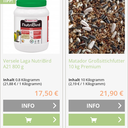
TIPP!
Versele Laga NutriBird
Matador Großsittichfutter
A21 800 g
10 kg Premium
Inhalt
0.8 Kilogramm
Inhalt
10 Kilogramm
(21,88 € / 1 Kilogramm)
(2,19 € / 1 Kilogramm)
17,50 €
21,90 €
INFO
INFO