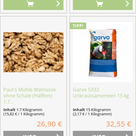
TIPP!
Paul's Mühle Walnüsse
Garvo 5333
ohne Schale (Hälften)
Unkrautsämereien 15 kg
1,7...
Inhalt
1.7 Kilogramm
Inhalt
15 Kilogramm
(15,82 € / 1 Kilogramm)
(2,17 € / 1 Kilogramm)
26,90 €
32,55 €