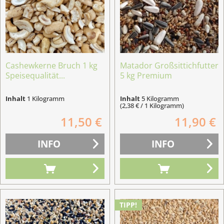
Cashewkerne Bruch 1 kg
Matador Großsittichfutter
Speisequalität...
5 kg Premium
Inhalt
1 Kilogramm
Inhalt
5 Kilogramm
(2,38 € / 1 Kilogramm)
11,50 €
11,90 €
INFO
INFO
TIPP!