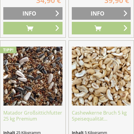
34,90 €
39,90 €
INFO
INFO
TIPP!
Matador Großsittichfutter
Cashewkerne Bruch 5 kg
25 kg Premium
Speisequalität...
Inhalt
25 Kilogramm
Inhalt
5 Kilogramm