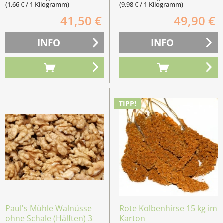
(1,66 € / 1 Kilogramm)
(9,98 € / 1 Kilogramm)
41,50 €
49,90 €
INFO
INFO
TIPP!
Paul's Mühle Walnüsse
Rote Kolbenhirse 15 kg im
ohne Schale (Hälften) 3
Karton