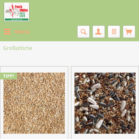
Menü
Großsittiche
TIPP!