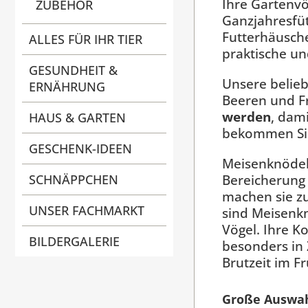
Ihre Gartenvö
ZUBEHÖR
Ganzjahresfüt
Futterhäusch
ALLES FÜR IHR TIER
praktische u
GESUNDHEIT &
Unsere belie
ERNÄHRUNG
Beeren und F
werden
, dam
HAUS & GARTEN
bekommen Sie 
GESCHENK-IDEEN
Meisenknödel 
Bereicherung 
SCHNÄPPCHEN
machen sie zu
UNSER FACHMARKT
sind Meisenkn
Vögel. Ihre 
BILDERGALERIE
besonders in 
Brutzeit im F
Große Auswah