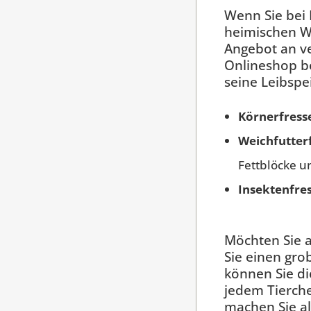
Wenn Sie bei 
heimischen Wi
Angebot an v
Onlineshop b
seine Leibspe
Körnerfress
Weichfutter
Fettblöcke u
Insektenfre
Möchten Sie a
Sie einen gro
können Sie d
jedem Tierche
machen Sie al