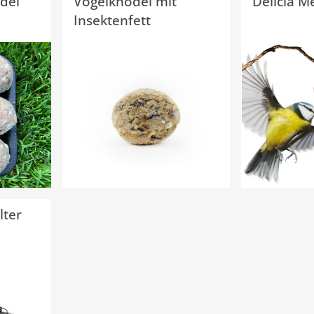
del
Vogelknödel mit
Delicia M
Insektenfett
lter