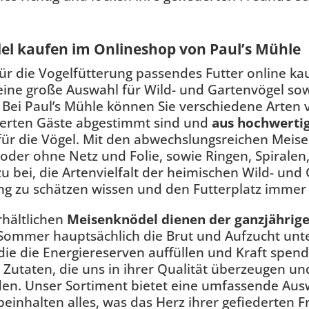
l kaufen im Onlineshop von Paul’s Mühle
ür die Vogelfütterung passendes Futter online ka
eine große Auswahl für Wild- und Gartenvögel sow
 Bei Paul’s Mühle können Sie verschiedene Arten
derten Gäste abgestimmt sind und
aus hochwerti
 für die Vögel. Mit den abwechslungsreichen Mei
t oder ohne Netz und Folie, sowie Ringen, Spiralen
zu bei, die Artenvielfalt der heimischen Wild- und
ng zu schätzen wissen und den Futterplatz immer
rhältlichen
Meisenknödel
dienen der ganzjährig
Sommer hauptsächlich die Brut und Aufzucht unters
die die Energiereserven auffüllen und Kraft spenden
Zutaten, die uns in ihrer Qualität überzeugen u
en. Unser Sortiment bietet eine umfassende Ausw
beinhalten alles, was das Herz ihrer gefiederten 