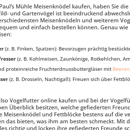
Paul’s Mühle Meisenknödel kaufen, haben Sie die 
ld- und Gartenvögel ist beeindruckend abwechsl
erschiedensten Meisenknödeln und weiterem Vogel
equem und einfach bestellen können. Genau wie 
isen:
er
(z. B. Finken, Spatzen): Bevorzugen prächtig bestück
fresser
(z. B. Kohlmeisen, Zaunkönige, Rotkehlchen, Am
nd proteinreiche Fruchterdnussbuttergläser mit
Beeren
sser
(z. B. Drosseln, Nachtigall): Freuen sich über Fettb
lso Vogelfutter online kaufen und bei der Vogelfü
ben Überblick besitzen, welche gefiederten Freun
ie Meisenknödel und Fettblöcke bestens auf die 
n das bieten, was ihm am besten schmeckt. Mit d
les richtig und locken ihre gefiederten Freunde s