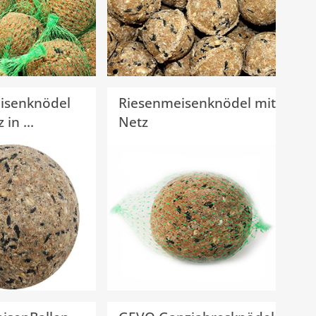
isenknödel
Riesenmeisenknödel mit
in ...
Netz