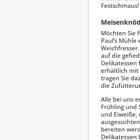
Festschmaus!
Meisenknöde
Möchten Sie f
Paul’s Mühle 
Weichfresser.
auf die gefie
Delikatessen
erhältlich mi
tragen Sie da
die Zufütteru
Alle bei uns e
Frühling und 
und Eiweiße, 
ausgesuchten 
bereiten werd
Delikatessen 