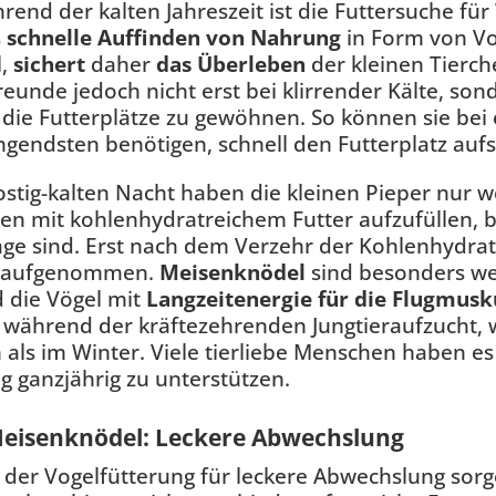
rend der kalten Jahreszeit ist die Futtersuche fü
s
schnelle Auffinden von Nahrung
in Form von Vo
l,
sichert
daher
das Überleben
der kleinen Tierche
reunde jedoch nicht erst bei klirrender Kälte, son
die Futterplätze zu gewöhnen. So können sie bei 
ngendsten benötigen, schnell den Futterplatz auf
ostig-kalten Nacht haben die kleinen Pieper nur w
en mit kohlenhydratreichem Futter aufzufüllen, 
age sind. Erst nach dem Verzehr der Kohlenhydrate
e aufgenommen.
Meisenknödel
sind besonders wer
 die Vögel mit
Langzeitenergie für die Flugmusk
während der kräftezehrenden Jungtieraufzucht, w
s im Winter. Viele tierliebe Menschen haben es 
g ganzjährig zu unterstützen.
 Meisenknödel: Leckere Abwechslung
i der Vogelfütterung für leckere Abwechslung sorge