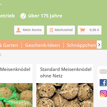
betrieb
über 175 Jahre
Mein Konto
Merkzettel
0,00 €
& Garten
Geschenk-Ideen
Schnäppchen
U

l
 Meisenknödel
Standard Meisenknödel
ohne Netz