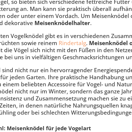
gel, so bieten sich verschiedene fettreiche Futter
terung an. Man kann sie praktisch überall aufhä
en oder unter einem Vordach. Um Meisenknödel o
nd dekorative
Meisenknöde
l
halter
.
bten Vogelknödel gibt es in verschiedenen Zusam
rüchten sowie reinem
Rindertalg
.
Meisenknödel
it die Vögel sich nicht mit den Füßen in den Net
bei uns in vielfältigen Geschmacksrichtungen un
sind nicht nur ein hervorragender Energiespende
für jeden Garten. Ihre praktische Handhabung u
 einem beliebten Accessoire für Vogel- und Natu
ödel nicht nur im Winter, sondern das ganze Jahr ü
Konsistenz und Zusammensetzung machen sie zu ei
Zeiten, in denen natürliche Nahrungsquellen kna
rühling oder bei schlechten Witterungsbedingunge
l: Meisenknödel für jede Vogelart