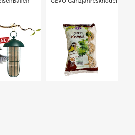
eisenBallen
GEVO Ganzjahresknödel