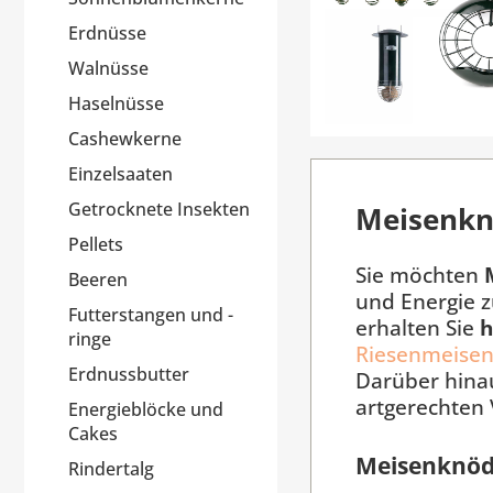
Erdnüsse
Walnüsse
Haselnüsse
Cashewkerne
Einzelsaaten
Getrocknete Insekten
Meisenkn
Pellets
Sie möchten
Beeren
und Energie z
Futterstangen und -
erhalten Sie
h
ringe
Riesenmeise
Erdnussbutter
Darüber hinau
artgerechten 
Energieblöcke und
Cakes
Meisenknöde
Rindertalg