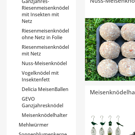
Nuss-Meisenknö
Ganzjahres-
Riesenmeisenknödel
mit Insekten mit
Netz
Riesenmeisenknödel
ohne Netz in Folie
Riesenmeisenknödel
mit Netz
Nuss-Meisenknödel
Vogelknödel mit
Insektenfett
Delicia MeisenBallen
Meisenknödelha
GEVO
Ganzjahresknödel
Meisenknödelhalter
Mehlwürmer
Sonnenblumenkerne