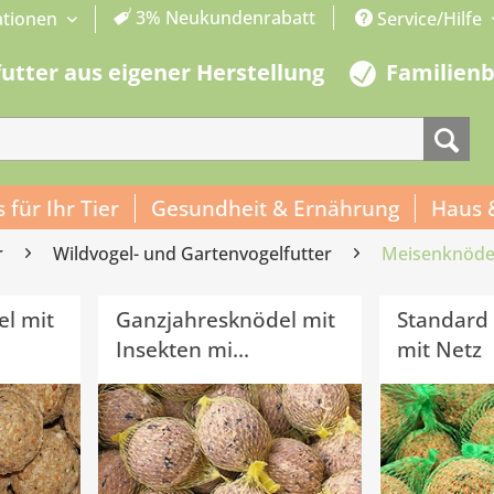
3% Neukundenrabatt
ationen
Service/Hilfe
futter aus eigener Herstellung
Familien
s für Ihr Tier
Gesundheit & Ernährung
Haus 
r
Wildvogel- und Gartenvogelfutter
Meisenknöde
l mit
Ganzjahresknödel mit
Standard
Insekten mi...
mit Netz