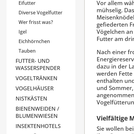
Vor allem wäh
Eifutter
mühselig. Da
Diverse Vogelfutter
Meisenknöde
Wer frisst was?
gefiederten F
Vögelchen an 
Igel
Futter am dri
Eichhörnchen
Tauben
Nach einer fr
Energiereserv
FUTTER- UND
dazu in der L
WASSERSPENDER
werden Fett
VOGELTRÄNKEN
enthalten und
und Sommer, 
VOGELHÄUSER
angenommen al
NISTKÄSTEN
Vogelfütterun
BIENENWEIDEN /
BLUMENWIESEN
Vielfältige
INSEKTENHOTELS
Sie wollen be