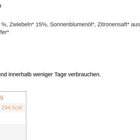
n
, Zwiebeln* 15%, Sonnenblumenöl*, Zitronensaft* aus Z
fer*
 und innerhalb weniger Tage verbrauchen.
 g
 294 kcal