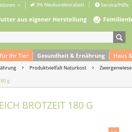
3% Neukundenrabatt
ationen
Service/Hilfe
futter aus eigener Herstellung
Familien
 für Ihr Tier
Gesundheit & Ernährung
Haus &
nährung
Produktvielfalt Naturkost
Zwergenwiese
180 g
ICH BROTZEIT 180 G