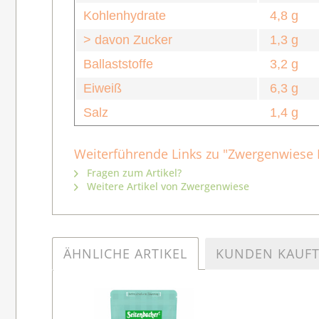
Kohlenhydrate
4,8 g
> davon Zucker
1,3 g
Ballaststoffe
3,2 g
Eiweiß
6,3 g
Salz
1,4 g
Weiterführende Links zu "Zwergenwiese B
Fragen zum Artikel?
Weitere Artikel von Zwergenwiese
ÄHNLICHE ARTIKEL
KUNDEN KAUF