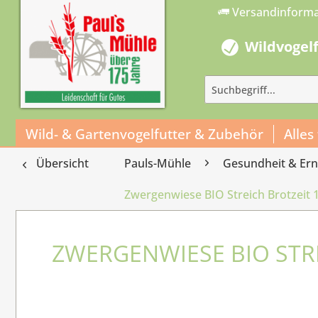
Versandinform
Wildvogel
Wild- & Gartenvogelfutter & Zubehör
Alles
Übersicht
Pauls-Mühle
Gesundheit & Er
Zwergenwiese BIO Streich Brotzeit 
ZWERGENWIESE BIO STRE