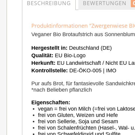
BESCHREIBUNG
BEWERTUNGEN
Produktinformationen "Zwergenwiese BIO 
Veganer Bio Brotaufstrich aus Sonnenblu
Hergestellt in:
Deutschland (DE)
Qualität:
EU Bio-Logo
Herkunft:
EU Landwirtschaft / Nicht EU La
Kontrollstelle:
DE-ÖKO-005 | IMO
Pur aufs Brot, für fantasievolle Sandwichk
*nach Belieben pflanzlich
Eigenschaften:
vegan = frei von Milch (=frei von Laktose
frei von Gluten, Weizen und Hefe
frei von Sellerie, Soja und Sesam
frei von Schalenfrüchten (Hasel-, Wal-
frei von Schwefeldioxid und Sulfite