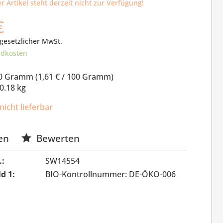
r Artikel steht derzeit nicht zur Verfügung!
€
 gesetzlicher MwSt.
ndkosten
0 Gramm (
1,61 €
/ 100 Gramm)
0.18 kg
nicht lieferbar
en
Bewerten
.:
SW14554
ld 1:
BIO-Kontrollnummer: DE-ÖKO-006