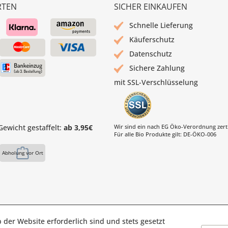
RTEN
SICHER EINKAUFEN
Schnelle Lieferung
Käuferschutz
Datenschutz
Sichere Zahlung
mit SSL-Verschlüsselung
ewicht gestaffelt:
ab 3,95€
Wir sind ein nach EG Öko-Verordnung zertif
Für alle Bio Produkte gilt: DE-ÖKO-006
Abholung vor Ort
 der Website erforderlich sind und stets gesetzt
s Mühle | Inhaber: Christof Paul e.K. | Westring 2 | 45659 Reckli