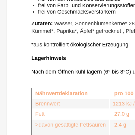
frei von Farb- und Konservierungsstoffe
frei von Geschmacksverstärkern
Zutaten:
Wasser, Sonnenblumenkerne* 28 %
Kümmel*, Paprika*, Äpfel* getrocknet , Pfef
*aus kontrolliert ökologischer Erzeugung
Lagerhinweis
Nach dem Öffnen kühl lagern (6° bis 8°C)
Nährwertdeklaration
pro 100
Brennwert
1213 kJ /
Fett
27,0 g
>davon gesättigte Fettsäuren
2,4 g