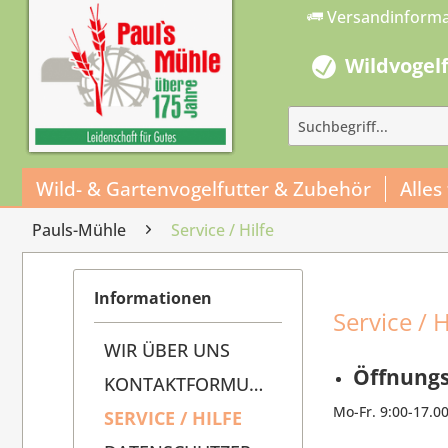
Versandinform
Wildvogel
Wild- & Gartenvogelfutter & Zubehör
Alles
Pauls-Mühle
Service / Hilfe
Informationen
Service / H
WIR ÜBER UNS
Öffnungs
KONTAKTFORMULAR
Mo-Fr. 9:00-17.0
SERVICE / HILFE