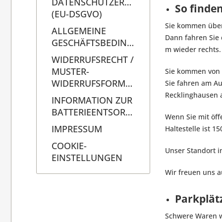
DATENSCHUTZERKLÄRUNG
So finden
(EU-DSGVO)
Sie kommen über
ALLGEMEINE
Dann fahren Sie 
GESCHÄFTSBEDINGUNGEN
m wieder rechts.
WIDERRUFSRECHT /
MUSTER-
Sie kommen von
WIDERRUFSFORMULAR
Sie fahren am Au
Recklinghausen a
INFORMATION ZUR
BATTERIEENTSORGUNG
Wenn Sie mit öff
IMPRESSUM
Haltestelle ist 1
COOKIE-
Unser Standort 
EINSTELLUNGEN
Wir freuen uns a
Parkplätz
Schwere Waren w