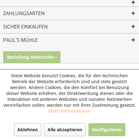
ZAHLUNGSARTEN
SICHER EINKAUFEN
PAUL´S MÜHLE
Bestellung widerrufen ›
Mailkontakt
Facebook
Instagram
© Paul's Mühle | Inhaber: Christof Paul e.K. | Westring 2 |
Diese Website benutzt Cookies, die für den technischen
45659 Recklinghausen
Betrieb der Website erforderlich sind und stets gesetzt
werden. Andere Cookies, die den Komfort bei Benutzung
Fax: 02361 -28831 | E-Mail: info@pauls-muehle.de
dieser Website erhöhen, der Direktwerbung dienen oder die
Interaktion mit anderen Websites und sozialen Netzwerken
vereinfachen sollen, werden nur mit Ihrer Zustimmung gesetzt.
Mehr Informationen
Ablehnen
Alle akzeptieren
Konfigurieren