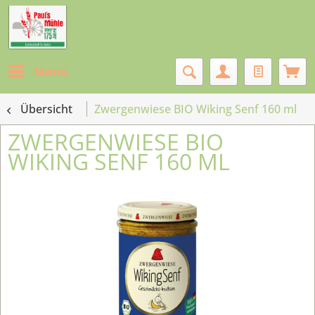
Menü
Übersicht
Zwergenwiese BIO Wiking Senf 160 ml
ZWERGENWIESE BIO
WIKING SENF 160 ML