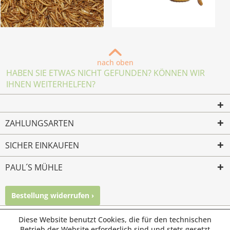
nach oben
HABEN SIE ETWAS NICHT GEFUNDEN? KÖNNEN WIR
IHNEN WEITERHELFEN?
ZAHLUNGSARTEN
SICHER EINKAUFEN
PAUL´S MÜHLE
Bestellung widerrufen ›
Mailkontakt
Facebook
Instagram
Diese Website benutzt Cookies, die für den technischen
© Paul's Mühle | Inhaber: Christof Paul e.K. | Westring 2 |
Betrieb der Website erforderlich sind und stets gesetzt