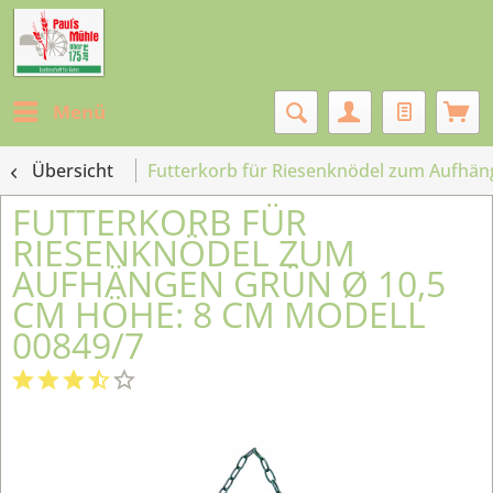
Menü
Übersicht
Futterkorb für Riesenknödel zum Aufhän
FUTTERKORB FÜR
RIESENKNÖDEL ZUM
AUFHÄNGEN GRÜN Ø 10,5
CM HÖHE: 8 CM MODELL
00849/7