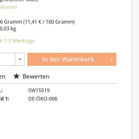
ndkosten
.6 Gramm (
11,41 €
/ 100 Gramm)
0.03 kg
it 1-3 Werktage
In den
Warenkorb
en
Bewerten
.:
SW15519
ld 1:
DE-ÖKO-006