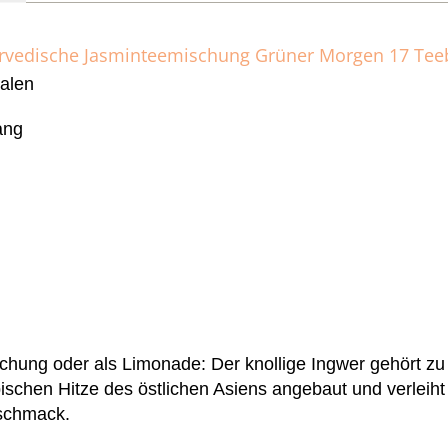
urvedische Jasminteemischung Grüner Morgen 17 Tee
halen
ang
chung oder als Limonade: Der knollige Ingwer gehört z
opischen Hitze des östlichen Asiens angebaut und verlei
eschmack.