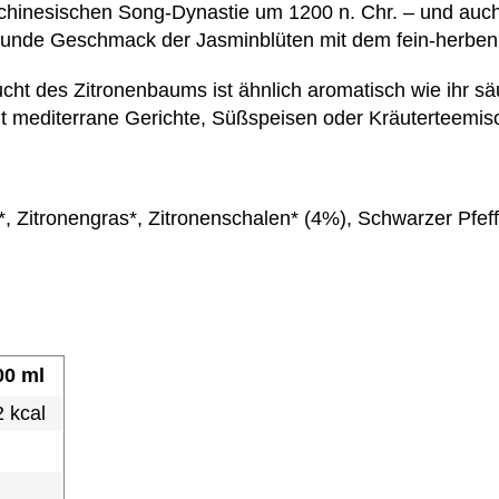
 chinesischen Song-Dynastie um 1200 n. Chr. – und auch 
, runde Geschmack der Jasminblüten mit dem fein-herb
t des Zitronenbaums ist ähnlich aromatisch wie ihr säuer
zugt mediterrane Gerichte, Süßspeisen oder Kräuterteemi
, Zitronengras*, Zitronenschalen* (4%), Schwarzer Pfeff
00 ml
2 kcal