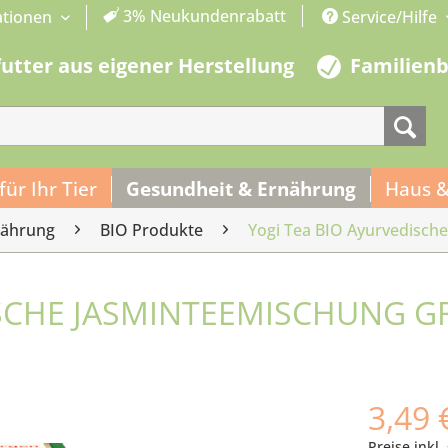
3% Neukundenrabatt
ationen
Service/Hilfe
futter aus eigener Herstellung
Familien
 für Ihr Tier
Gesundheit & Ernährung
Haus &
nährung
BIO Produkte
Yogi Tea BIO Ayurvedisch
ISCHE JASMINTEEMISCHUNG 
3,49 
Preise inkl.