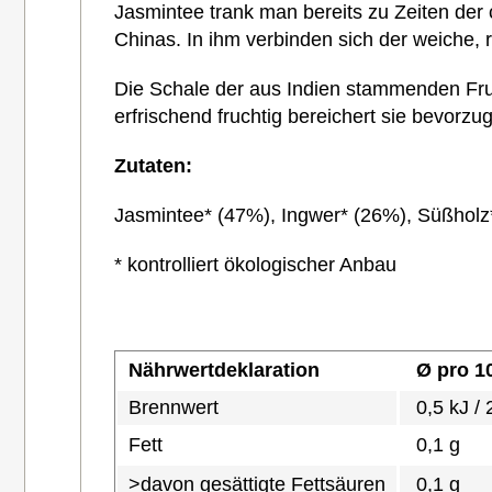
Jasmintee trank man bereits zu Zeiten der
Chinas. In ihm verbinden sich der weiche
Die Schale der aus Indien stammenden Fruch
erfrischend fruchtig bereichert sie bevor
Zutaten:
Jasmintee* (47%), Ingwer* (26%), Süßholz*
* kontrolliert ökologischer Anbau
Nährwertdeklaration
Ø pro
1
Brennwert
0,5 kJ / 
Fett
0,1 g
>davon gesättigte Fettsäuren
0,1 g