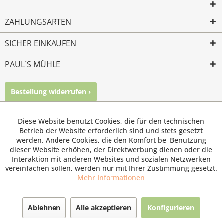
ZAHLUNGSARTEN
SICHER EINKAUFEN
PAUL´S MÜHLE
Bestellung widerrufen ›
Mailkontakt
Facebook
Instagram
© Paul's Mühle | Inhaber: Christof Paul e.K. | Westring 2 |
Diese Website benutzt Cookies, die für den technischen
45659 Recklinghausen
Betrieb der Website erforderlich sind und stets gesetzt
werden. Andere Cookies, die den Komfort bei Benutzung
Fax: 02361 -28831 | E-Mail: info@pauls-muehle.de
dieser Website erhöhen, der Direktwerbung dienen oder die
Interaktion mit anderen Websites und sozialen Netzwerken
vereinfachen sollen, werden nur mit Ihrer Zustimmung gesetzt.
Mehr Informationen
Ablehnen
Alle akzeptieren
Konfigurieren