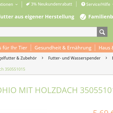
3% Neukundenrabatt
ationen
Service/Hilfe
futter aus eigener Herstellung
Familien
s für Ihr Tier
Gesundheit & Ernährung
Haus 
gelfutter & Zubehör
Futter- und Wasserspender
ach 350551015
HIO MIT HOLZDACH 3505510
5,69 