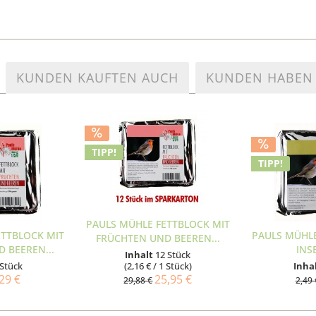
KUNDEN KAUFTEN AUCH
KUNDEN HABEN 
TIPP!
TIPP!
PAULS MÜHLE FETTBLOCK MIT
ETTBLOCK MIT
PAULS MÜHLE
FRÜCHTEN UND BEEREN...
 BEEREN...
INS
Inhalt
12 Stück
 Stück
(2,16 € / 1 Stück)
Inha
29 €
25,95 €
29,88 €
2,49 