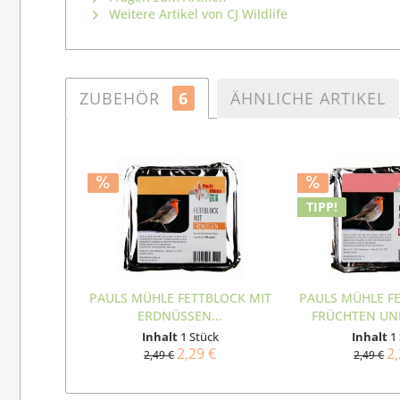
Weitere Artikel von CJ Wildlife
ZUBEHÖR
6
ÄHNLICHE ARTIKEL
TIPP!
PAULS MÜHLE FETTBLOCK MIT
PAULS MÜHLE F
ERDNÜSSEN...
FRÜCHTEN UND
Inhalt
1 Stück
Inhalt
1
2,29 €
2,
2,49 €
2,49 €