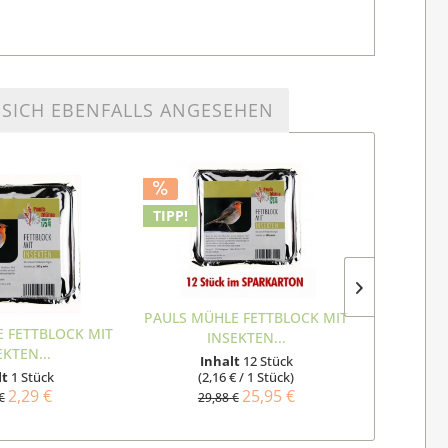
SICH EBENFALLS ANGESEHEN
TIPP!
TIPP!
PAULS MÜHLE FETTBLOCK MIT
PAULS MÜ
 FETTBLOCK MIT
INSEKTEN...
E
EKTEN...
Inhalt
12 Stück
I
lt
1 Stück
(2,16 € / 1 Stück)
(2
2,29 €
25,95 €
€
29,88 €
29