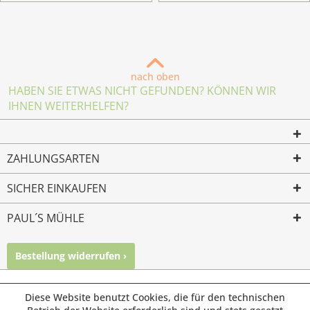
nach oben
HABEN SIE ETWAS NICHT GEFUNDEN? KÖNNEN WIR
IHNEN WEITERHELFEN?
ZAHLUNGSARTEN
SICHER EINKAUFEN
PAUL´S MÜHLE
Bestellung widerrufen ›
Mailkontakt
Facebook
Instagram
© Paul's Mühle | Inhaber: Christof Paul e.K. | Westring 2 |
Diese Website benutzt Cookies, die für den technischen
45659 Recklinghausen