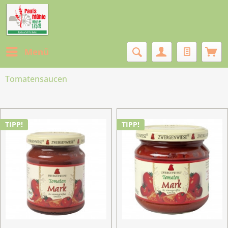
Menü
Tomatensaucen
TIPP!
TIPP!