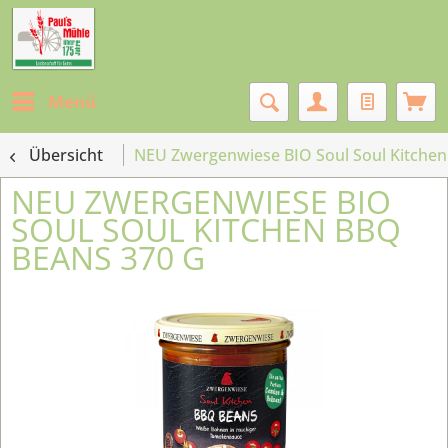
Menü
Übersicht
NEU Zwergenwiese BIO Soul Soul Kitchen
NEU ZWERGENWIESE BIO
SOUL SOUL KITCHEN BBQ
BEANS 370 G