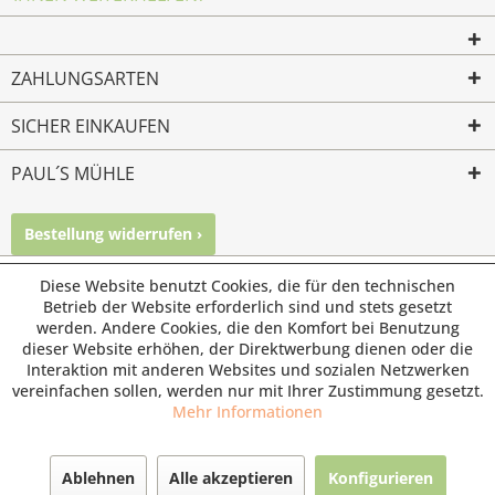
ZAHLUNGSARTEN
SICHER EINKAUFEN
PAUL´S MÜHLE
Bestellung widerrufen ›
Mailkontakt
Facebook
Instagram
Diese Website benutzt Cookies, die für den technischen
© Paul's Mühle | Inhaber: Christof Paul e.K. | Westring 2 |
Betrieb der Website erforderlich sind und stets gesetzt
45659 Recklinghausen
werden. Andere Cookies, die den Komfort bei Benutzung
Fax: 02361 -28831 | E-Mail: info@pauls-muehle.de
dieser Website erhöhen, der Direktwerbung dienen oder die
Interaktion mit anderen Websites und sozialen Netzwerken
vereinfachen sollen, werden nur mit Ihrer Zustimmung gesetzt.
Mehr Informationen
Ablehnen
Alle akzeptieren
Konfigurieren