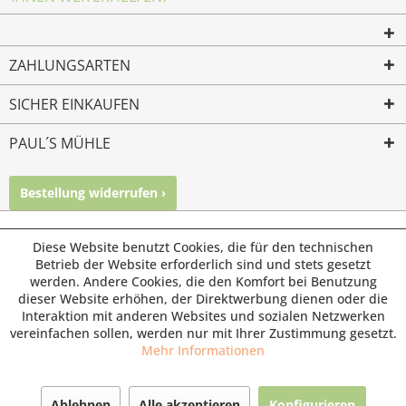
ZAHLUNGSARTEN
SICHER EINKAUFEN
PAUL´S MÜHLE
Bestellung widerrufen ›
Mailkontakt
Facebook
Instagram
© Paul's Mühle | Inhaber: Christof Paul e.K. | Westring 2 |
Diese Website benutzt Cookies, die für den technischen
45659 Recklinghausen
Betrieb der Website erforderlich sind und stets gesetzt
werden. Andere Cookies, die den Komfort bei Benutzung
Fax: 02361 -28831 | E-Mail: info@pauls-muehle.de
dieser Website erhöhen, der Direktwerbung dienen oder die
Interaktion mit anderen Websites und sozialen Netzwerken
vereinfachen sollen, werden nur mit Ihrer Zustimmung gesetzt.
Mehr Informationen
Ablehnen
Alle akzeptieren
Konfigurieren