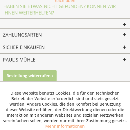
nach oben
HABEN SIE ETWAS NICHT GEFUNDEN? KÖNNEN WIR
IHNEN WEITERHELFEN?
ZAHLUNGSARTEN
SICHER EINKAUFEN
PAUL´S MÜHLE
Bestellung widerrufen ›
Mailkontakt
Facebook
Instagram
© Paul's Mühle | Inhaber: Christof Paul e.K. | Westring 2 |
Diese Website benutzt Cookies, die für den technischen
45659 Recklinghausen
Betrieb der Website erforderlich sind und stets gesetzt
werden. Andere Cookies, die den Komfort bei Benutzung
Fax: 02361 -28831 | E-Mail: info@pauls-muehle.de
dieser Website erhöhen, der Direktwerbung dienen oder die
Interaktion mit anderen Websites und sozialen Netzwerken
vereinfachen sollen, werden nur mit Ihrer Zustimmung gesetzt.
Mehr Informationen