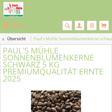
Menü
Übersicht
Paul's Mühle Sonnenblumenkerne schwar
PAUL'S MÜHLE
SONNENBLUMENKERNE
SCHWARZ 5 KG
PREMIUMQUALITÄT ERNTE
2025