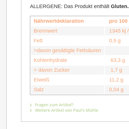
ALLERGENE: Das Produkt enthält
Gluten.
Nährwertdeklaration
pro 100
Brennwert
1345 kj /
Fett
0,5 g
>davon gesättigte Fettsäuren
Kohlenhydrate
63,3 g
> davon Zucker
1,7 g
Eiweiß
11,2 g
Salz
0,04 g
Fragen zum Artikel?
Weitere Artikel von Paul's Mühle