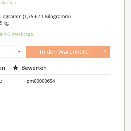
ndkosten
Kilogramm (
1,75 €
/ 1 Kilogramm)
5 kg
it 1-3 Werktage
In den
Warenkorb
en
Bewerten
.:
pm00000654