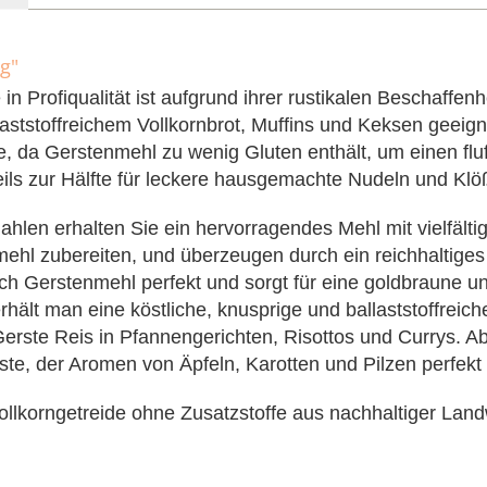
g"
 Profiqualität ist aufgrund ihrer rustikalen Beschaffenh
stoffreichem Vollkornbrot, Muffins und Keksen geeigne
, da Gerstenmehl zu wenig Gluten enthält, um einen flu
s zur Hälfte für leckere hausgemachte Nudeln und Klö
hlen erhalten Sie ein hervorragendes Mehl mit vielfält
mehl zubereiten, und überzeugen durch ein reichhaltige
ich Gerstenmehl perfekt und sorgt für eine goldbraune 
hält man eine köstliche, knusprige und ballaststoffreic
Gerste Reis in Pfannengerichten, Risottos und Currys. 
e, der Aromen von Äpfeln, Karotten und Pilzen perfekt 
llkorngetreide ohne Zusatzstoffe aus nachhaltiger Land