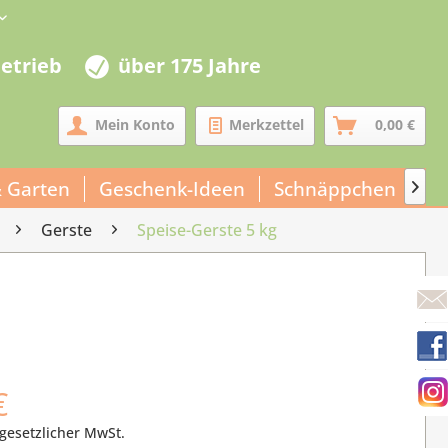
betrieb
über 175 Jahre
Mein Konto
Merkzettel
0,00 €
 Garten
Geschenk-Ideen
Schnäppchen
Un

Gerste
Speise-Gerste 5 kg
€
 gesetzlicher MwSt.