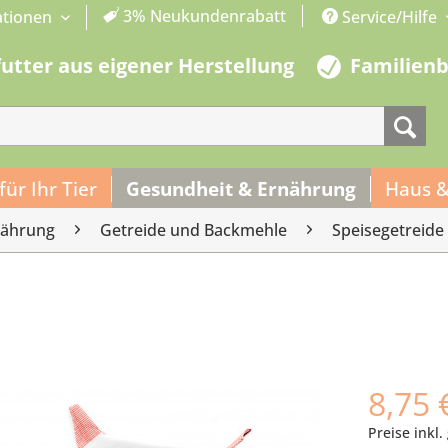
3% Neukundenrabatt
ationen
Service/Hilfe
futter aus eigener Herstellung
Familien
 für Ihr Tier
Gesundheit & Ernährung
Haus &
nährung
Getreide und Backmehle
Speisegetreide
8,75 
Preise inkl.