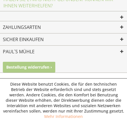
IHNEN WEITERHELFEN?
ZAHLUNGSARTEN
SICHER EINKAUFEN
PAUL´S MÜHLE
Bestellung widerrufen ›
Mailkontakt
Facebook
Instagram
© Paul's Mühle | Inhaber: Christof Paul e.K. | Westring 2 |
Diese Website benutzt Cookies, die für den technischen
45659 Recklinghausen
Betrieb der Website erforderlich sind und stets gesetzt
werden. Andere Cookies, die den Komfort bei Benutzung
Fax: 02361 -28831 | E-Mail: info@pauls-muehle.de
dieser Website erhöhen, der Direktwerbung dienen oder die
Interaktion mit anderen Websites und sozialen Netzwerken
vereinfachen sollen, werden nur mit Ihrer Zustimmung gesetzt.
Mehr Informationen