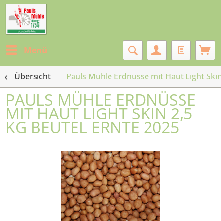
Menü
Übersicht
Pauls Mühle Erdnüsse mit Haut Light Skin
PAULS MÜHLE ERDNÜSSE
MIT HAUT LIGHT SKIN 2,5
KG BEUTEL ERNTE 2025