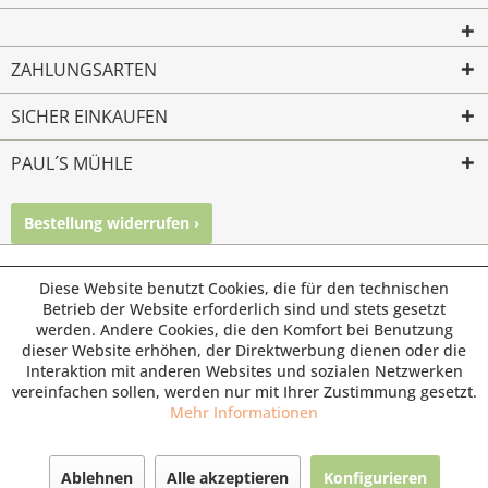
ZAHLUNGSARTEN
SICHER EINKAUFEN
PAUL´S MÜHLE
Bestellung widerrufen ›
Mailkontakt
Facebook
Instagram
© Paul's Mühle | Inhaber: Christof Paul e.K. | Westring 2 |
Diese Website benutzt Cookies, die für den technischen
45659 Recklinghausen
Betrieb der Website erforderlich sind und stets gesetzt
werden. Andere Cookies, die den Komfort bei Benutzung
Fax: 02361 -28831 | E-Mail: info@pauls-muehle.de
dieser Website erhöhen, der Direktwerbung dienen oder die
Interaktion mit anderen Websites und sozialen Netzwerken
vereinfachen sollen, werden nur mit Ihrer Zustimmung gesetzt.
Mehr Informationen
Ablehnen
Alle akzeptieren
Konfigurieren