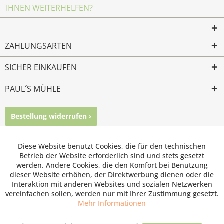
IHNEN WEITERHELFEN?
ZAHLUNGSARTEN
SICHER EINKAUFEN
PAUL´S MÜHLE
Bestellung widerrufen ›
Mailkontakt
Facebook
Instagram
© Paul's Mühle | Inhaber: Christof Paul e.K. | Westring 2 |
Diese Website benutzt Cookies, die für den technischen
45659 Recklinghausen
Betrieb der Website erforderlich sind und stets gesetzt
werden. Andere Cookies, die den Komfort bei Benutzung
Fax: 02361 -28831 | E-Mail: info@pauls-muehle.de
dieser Website erhöhen, der Direktwerbung dienen oder die
Interaktion mit anderen Websites und sozialen Netzwerken
vereinfachen sollen, werden nur mit Ihrer Zustimmung gesetzt.
Mehr Informationen