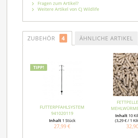
Fragen zum Artikel?
Weitere Artikel von CJ Wildlife
ZUBEHÖR
4
ÄHNLICHE ARTIKEL
TIPP!
FETTPELL
FUTTERPFAHLSYSTEM
MEHLWÜRME
941020119
Inhalt
10 K
Inhalt
1 Stück
(3,29 € / 1 
27,99 €
32,9