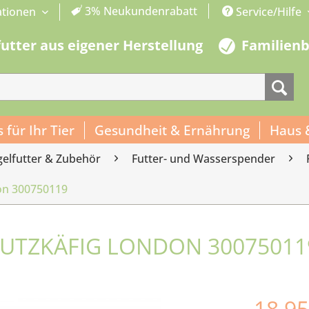
3% Neukundenrabatt
ationen
Service/Hilfe
futter aus eigener Herstellung
Familien
s für Ihr Tier
Gesundheit & Ernährung
Haus 
gelfutter & Zubehör
Futter- und Wasserspender
on 300750119
UTZKÄFIG LONDON 30075011
18,95