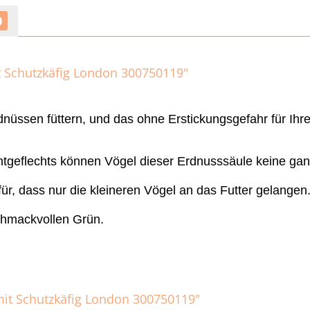
0
t Schutzkäfig London 300750119"
dnüssen füttern, und das ohne Erstickungsgefahr für Ih
htgeflechts können Vögel dieser Erdnusssäule keine g
für, dass nur die kleineren Vögel an das Futter gelangen
chmackvollen Grün.
mit Schutzkäfig London 300750119"