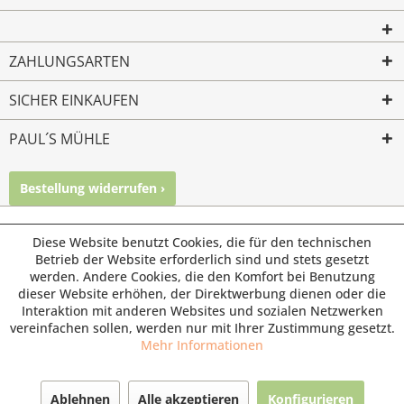
ZAHLUNGSARTEN
SICHER EINKAUFEN
PAUL´S MÜHLE
Bestellung widerrufen ›
Mailkontakt
Facebook
Instagram
© Paul's Mühle | Inhaber: Christof Paul e.K. | Westring 2 |
Diese Website benutzt Cookies, die für den technischen
45659 Recklinghausen
Betrieb der Website erforderlich sind und stets gesetzt
werden. Andere Cookies, die den Komfort bei Benutzung
Fax: 02361 -28831 | E-Mail: info@pauls-muehle.de
dieser Website erhöhen, der Direktwerbung dienen oder die
Interaktion mit anderen Websites und sozialen Netzwerken
vereinfachen sollen, werden nur mit Ihrer Zustimmung gesetzt.
Mehr Informationen
Ablehnen
Alle akzeptieren
Konfigurieren