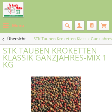
Menü
Übersicht
STK Tauben Kroketten Klassik Ganzjahres
STK TAUBEN KROKETTEN
KLASSIK GANZJAHRES-MIX 1
KG