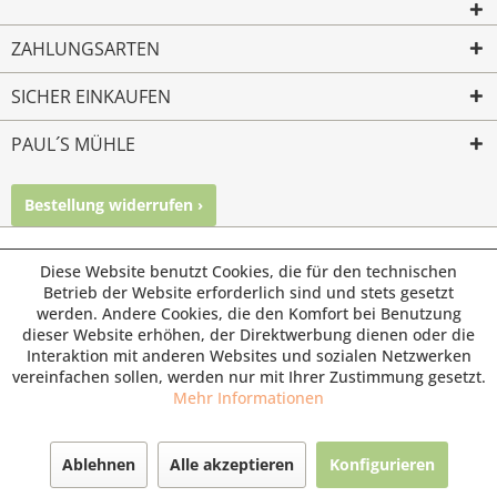
ZAHLUNGSARTEN
SICHER EINKAUFEN
PAUL´S MÜHLE
Bestellung widerrufen ›
Mailkontakt
Facebook
Instagram
© Paul's Mühle | Inhaber: Christof Paul e.K. | Westring 2 |
Diese Website benutzt Cookies, die für den technischen
45659 Recklinghausen
Betrieb der Website erforderlich sind und stets gesetzt
werden. Andere Cookies, die den Komfort bei Benutzung
Fax: 02361 -28831 | E-Mail: info@pauls-muehle.de
dieser Website erhöhen, der Direktwerbung dienen oder die
Interaktion mit anderen Websites und sozialen Netzwerken
vereinfachen sollen, werden nur mit Ihrer Zustimmung gesetzt.
Mehr Informationen
Ablehnen
Alle akzeptieren
Konfigurieren