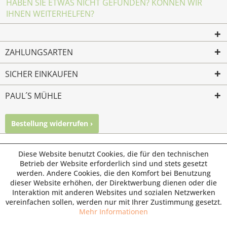
HABEN SIE ETWAS NICHT GEFUNDEN? KÖNNEN WIR
IHNEN WEITERHELFEN?
ZAHLUNGSARTEN
SICHER EINKAUFEN
PAUL´S MÜHLE
Bestellung widerrufen ›
Mailkontakt
Facebook
Instagram
© Paul's Mühle | Inhaber: Christof Paul e.K. | Westring 2 |
Diese Website benutzt Cookies, die für den technischen
45659 Recklinghausen
Betrieb der Website erforderlich sind und stets gesetzt
werden. Andere Cookies, die den Komfort bei Benutzung
Fax: 02361 -28831 | E-Mail: info@pauls-muehle.de
dieser Website erhöhen, der Direktwerbung dienen oder die
Interaktion mit anderen Websites und sozialen Netzwerken
vereinfachen sollen, werden nur mit Ihrer Zustimmung gesetzt.
Mehr Informationen