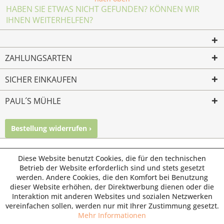
HABEN SIE ETWAS NICHT GEFUNDEN? KÖNNEN WIR
IHNEN WEITERHELFEN?
ZAHLUNGSARTEN
SICHER EINKAUFEN
PAUL´S MÜHLE
Bestellung widerrufen ›
Mailkontakt
Facebook
Instagram
© Paul's Mühle | Inhaber: Christof Paul e.K. | Westring 2 |
Diese Website benutzt Cookies, die für den technischen
45659 Recklinghausen
Betrieb der Website erforderlich sind und stets gesetzt
werden. Andere Cookies, die den Komfort bei Benutzung
Fax: 02361 -28831 | E-Mail: info@pauls-muehle.de
dieser Website erhöhen, der Direktwerbung dienen oder die
Interaktion mit anderen Websites und sozialen Netzwerken
vereinfachen sollen, werden nur mit Ihrer Zustimmung gesetzt.
Mehr Informationen