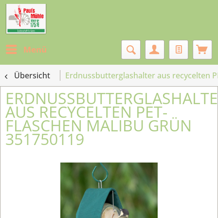
Menü
Übersicht
Erdnussbutterglashalter aus recycelten 
ERDNUSSBUTTERGLASHALT
AUS RECYCELTEN PET-
FLASCHEN MALIBU GRÜN
351750119