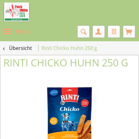
Menü
Übersicht
Rinti Chicko Huhn 250 g
RINTI CHICKO HUHN 250 G