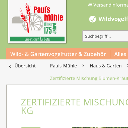
Versandinform
Wildvogel
Wild- & Gartenvogelfutter & Zubehör
Alles
Übersicht
Pauls-Mühle
Haus & Garten
Zertifizierte Mischung Blumen-Kräu
ZERTIFIZIERTE MISCHU
KG