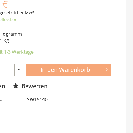
 €
 gesetzlicher MwSt.
ndkosten
Kilogramm
1 kg
it 1-3 Werktage
In den
Warenkorb
en
Bewerten
.:
SW15140