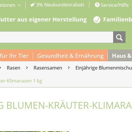
3% Neukundenrabatt
ationen
Service/Hilfe
futter aus eigener Herstellung
Familien
 für Ihr Tier
Gesundheit & Ernährung
Haus &
Rasen
Rasensamen
Einjährige Blumenmisch
ter-Klimarasen 1 kg
NG BLUMEN-KRÄUTER-KLIMARA