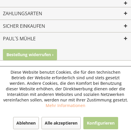
ZAHLUNGSARTEN
SICHER EINKAUFEN
PAUL´S MÜHLE
Bestellung widerrufen ›
Mailkontakt
Facebook
Instagram
© Paul's Mühle | Inhaber: Christof Paul e.K. | Westring 2 |
Diese Website benutzt Cookies, die für den technischen
45659 Recklinghausen
Betrieb der Website erforderlich sind und stets gesetzt
werden. Andere Cookies, die den Komfort bei Benutzung
Fax: 02361 -28831 | E-Mail: info@pauls-muehle.de
dieser Website erhöhen, der Direktwerbung dienen oder die
Interaktion mit anderen Websites und sozialen Netzwerken
vereinfachen sollen, werden nur mit Ihrer Zustimmung gesetzt.
Mehr Informationen
Ablehnen
Alle akzeptieren
Konfigurieren