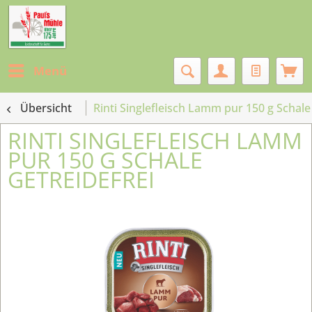
Menü
Übersicht
Rinti Singlefleisch Lamm pur 150 g Schale
RINTI SINGLEFLEISCH LAMM
PUR 150 G SCHALE
GETREIDEFREI