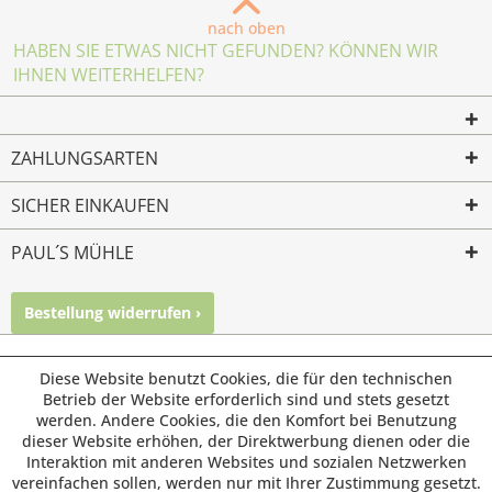
nach oben
HABEN SIE ETWAS NICHT GEFUNDEN? KÖNNEN WIR
IHNEN WEITERHELFEN?
ZAHLUNGSARTEN
SICHER EINKAUFEN
PAUL´S MÜHLE
Bestellung widerrufen ›
Mailkontakt
Facebook
Instagram
© Paul's Mühle | Inhaber: Christof Paul e.K. | Westring 2 |
Diese Website benutzt Cookies, die für den technischen
45659 Recklinghausen
Betrieb der Website erforderlich sind und stets gesetzt
werden. Andere Cookies, die den Komfort bei Benutzung
Fax: 02361 -28831 | E-Mail: info@pauls-muehle.de
dieser Website erhöhen, der Direktwerbung dienen oder die
Interaktion mit anderen Websites und sozialen Netzwerken
vereinfachen sollen, werden nur mit Ihrer Zustimmung gesetzt.