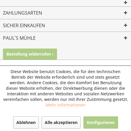
ZAHLUNGSARTEN
SICHER EINKAUFEN
PAUL´S MÜHLE
Bestellung widerrufen ›
Mailkontakt
Facebook
Instagram
© Paul's Mühle | Inhaber: Christof Paul e.K. | Westring 2 |
Diese Website benutzt Cookies, die für den technischen
45659 Recklinghausen
Betrieb der Website erforderlich sind und stets gesetzt
werden. Andere Cookies, die den Komfort bei Benutzung
Fax: 02361 -28831 | E-Mail: info@pauls-muehle.de
dieser Website erhöhen, der Direktwerbung dienen oder die
Interaktion mit anderen Websites und sozialen Netzwerken
vereinfachen sollen, werden nur mit Ihrer Zustimmung gesetzt.
Mehr Informationen
Ablehnen
Alle akzeptieren
Konfigurieren