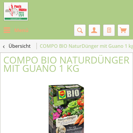
Menü
Übersicht
COMPO BIO NaturDünger mit Guano 1 k
COMPO BIO NATURDÜNGER
MIT GUANO 1 KG