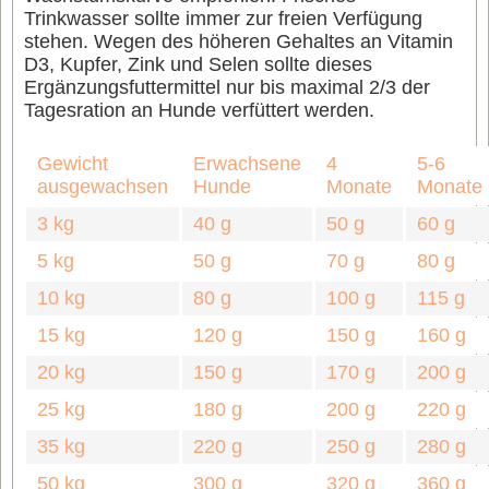
Trinkwasser sollte immer zur freien Verfügung
stehen. Wegen des höheren Gehaltes an Vitamin
D3, Kupfer, Zink und Selen sollte dieses
Ergänzungsfuttermittel nur bis maximal 2/3 der
Tagesration an Hunde verfüttert werden.
Gewicht
Erwachsene
4
5-6
ausgewachsen
Hunde
Monate
Monate
3 kg
40 g
50 g
60 g
5 kg
50 g
70 g
80 g
10 kg
80 g
100 g
115 g
15 kg
120 g
150 g
160 g
20 kg
150 g
170 g
200 g
25 kg
180 g
200 g
220 g
35 kg
220 g
250 g
280 g
50 kg
300 g
320 g
360 g