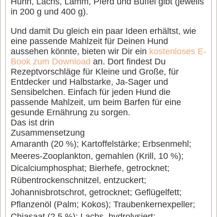
Huhn, Lachs, Lamm, Pferd und Büffel gibt (jeweils
in 200 g und 400 g).
Und damit Du gleich ein paar Ideen erhältst, wie
eine passende Mahlzeit für Deinen Hund
aussehen könnte, bieten wir Dir ein
kostenloses E-
Book zum Download
an. Dort findest Du
Rezeptvorschläge für Kleine und Große, für
Entdecker und Halbstarke, Ja-Sager und
Sensibelchen. Einfach für jeden Hund die
passende Mahlzeit, um beim Barfen für eine
gesunde Ernährung zu sorgen.
Das ist drin
Zusammensetzung
Amaranth (20 %); Kartoffelstärke; Erbsenmehl;
Meeres-Zooplankton, gemahlen (Krill, 10 %);
Dicalciumphosphat; Bierhefe, getrocknet;
Rübentrockenschnitzel, entzuckert;
Johannisbrotschrot, getrocknet; Geflügelfett;
Pflanzenöl (Palm; Kokos); Traubenkernexpeller;
Chiasaat (2,5 %); Lachs, hydrolysiert;