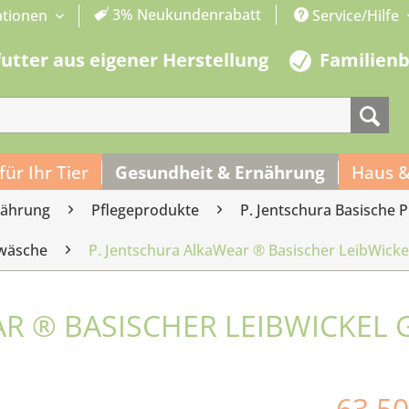
3% Neukundenrabatt
ationen
Service/Hilfe
futter aus eigener Herstellung
Familien
 für Ihr Tier
Gesundheit & Ernährung
Haus &
nährung
Pflegeprodukte
P. Jentschura Basische 
swäsche
P. Jentschura AlkaWear ® Basischer LeibWickel
R ® BASISCHER LEIBWICKEL G
63,50