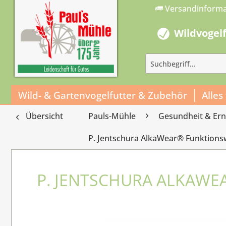
Versandinform
Wildvogel
Wild- & Gartenvogelfutter & Zubehör
Alles
Übersicht
Pauls-Mühle
Gesundheit & Er
P. Jentschura AlkaWear® Funktion
P. JENTSCHURA ALKAWEA