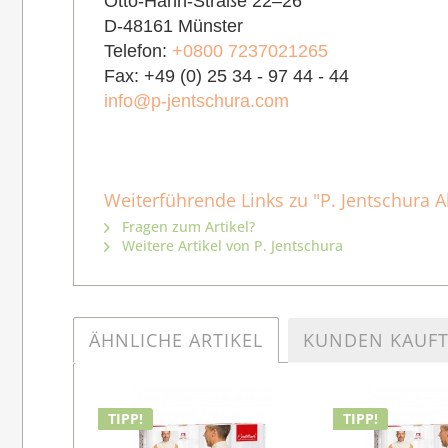
Otto-Hahn-Straße 22–26
D-48161 Münster
Telefon:
+0800 7237021265
Fax: +49 (0) 25 34 - 97 44 - 44
info@p-jentschura.com
Weiterführende Links zu "P. Jentschura 
Fragen zum Artikel?
Weitere Artikel von P. Jentschura
ÄHNLICHE ARTIKEL
KUNDEN KAUF
TIPP!
TIPP!