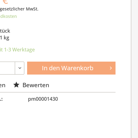
 gesetzlicher MwSt.
ndkosten
Stück
1 kg
it 1-3 Werktage
In den
Warenkorb
en
Bewerten
.:
pm00001430