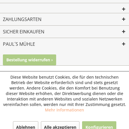
ZAHLUNGSARTEN
SICHER EINKAUFEN
PAUL´S MÜHLE
Bestellung widerrufen ›
Mailkontakt
Facebook
Instagram
© Paul's Mühle | Inhaber: Christof Paul e.K. | Westring 2 |
Diese Website benutzt Cookies, die für den technischen
45659 Recklinghausen
Betrieb der Website erforderlich sind und stets gesetzt
werden. Andere Cookies, die den Komfort bei Benutzung
Fax: 02361 -28831 | E-Mail: info@pauls-muehle.de
dieser Website erhöhen, der Direktwerbung dienen oder die
Interaktion mit anderen Websites und sozialen Netzwerken
vereinfachen sollen, werden nur mit Ihrer Zustimmung gesetzt.
Mehr Informationen
Ablehnen
Alle akzeptieren
Konfigurieren