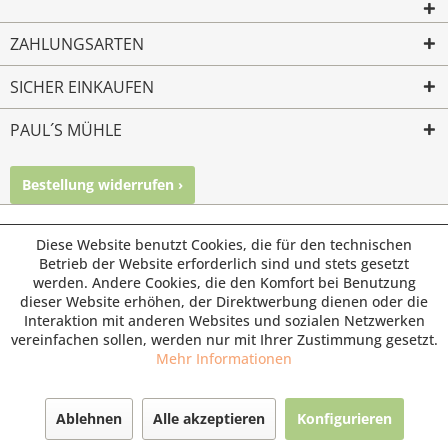
ZAHLUNGSARTEN
SICHER EINKAUFEN
PAUL´S MÜHLE
Bestellung widerrufen ›
Mailkontakt
Facebook
Instagram
© Paul's Mühle | Inhaber: Christof Paul e.K. | Westring 2 |
Diese Website benutzt Cookies, die für den technischen
45659 Recklinghausen
Betrieb der Website erforderlich sind und stets gesetzt
werden. Andere Cookies, die den Komfort bei Benutzung
Fax: 02361 -28831 | E-Mail: info@pauls-muehle.de
dieser Website erhöhen, der Direktwerbung dienen oder die
Interaktion mit anderen Websites und sozialen Netzwerken
vereinfachen sollen, werden nur mit Ihrer Zustimmung gesetzt.
Mehr Informationen
Ablehnen
Alle akzeptieren
Konfigurieren