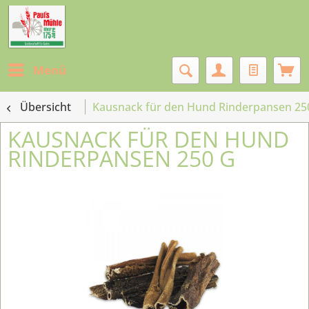
Menü
Übersicht
Kausnack für den Hund Rinderpansen 25
KAUSNACK FÜR DEN HUND
RINDERPANSEN 250 G