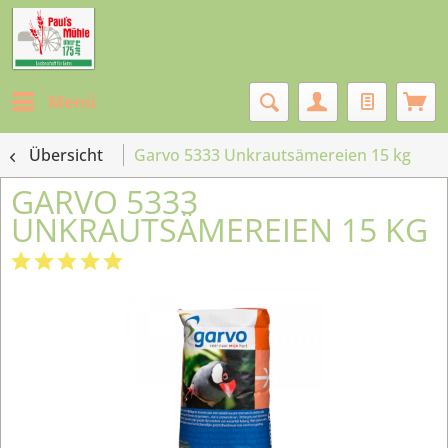
Menü
Übersicht
Garvo 5333 Unkrautsämereien 15 kg
GARVO 5333
UNKRAUTSÄMEREIEN 15 KG