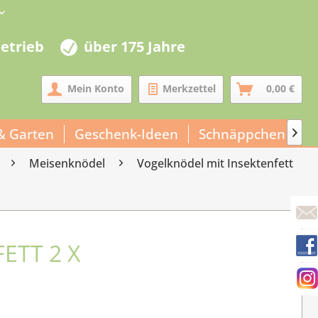
betrieb
über 175 Jahre
Mein Konto
Merkzettel
0,00 €
& Garten
Geschenk-Ideen
Schnäppchen
U

Meisenknödel
Vogelknödel mit Insektenfett
ETT 2 X