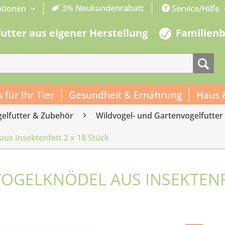
3% Neukundenrabatt
ationen
Service/Hilfe
futter aus eigener Herstellung
Familien
s für Ihr Tier
Gesundheit & Ernährung
Haus 
gelfutter & Zubehör
Wildvogel- und Gartenvogelfutter
aus Insektenfett 2 x 18 Stück
VOGELKNÖDEL AUS INSEKTENF