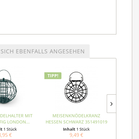
SICH EBENFALLS ANGESEHEN
TIPP!
DELHALTER MIT
MEISENKNÖDELKRANZ
MEISENK
IG LONDON...
HESSEN SCHWARZ 351491019
SCHU
lt
1 Stück
Inhalt
1 Stück
I
,95 €
9,49 €