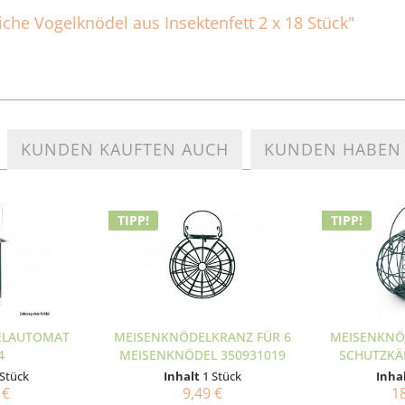
iche Vogelknödel aus Insektenfett 2 x 18 Stück"
KUNDEN KAUFTEN AUCH
KUNDEN HABEN 
TIPP!
TIPP!
ELAUTOMAT
MEISENKNÖDELKRANZ FÜR 6
MEISENKNÖ
4
MEISENKNÖDEL 350931019
SCHUTZKÄF
 Stück
Inhalt
1 Stück
Inha
 €
9,49 €
18