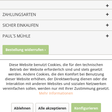
ZAHLUNGSARTEN
SICHER EINKAUFEN
PAUL´S MÜHLE
Bestellung widerrufen ›
Mailkontakt
Facebook
Instagram
© Paul's Mühle | Inhaber: Christof Paul e.K. | Westring 2 |
Diese Website benutzt Cookies, die für den technischen
45659 Recklinghausen
Betrieb der Website erforderlich sind und stets gesetzt
werden. Andere Cookies, die den Komfort bei Benutzung
Fax: 02361 -28831 | E-Mail: info@pauls-muehle.de
dieser Website erhöhen, der Direktwerbung dienen oder die
Interaktion mit anderen Websites und sozialen Netzwerken
vereinfachen sollen, werden nur mit Ihrer Zustimmung gesetzt.
Mehr Informationen
Ablehnen
Alle akzeptieren
Konfigurieren