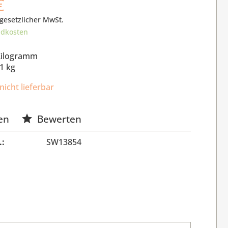
€
 gesetzlicher MwSt.
ndkosten
Kilogramm
1 kg
nicht lieferbar
en
Bewerten
.:
SW13854