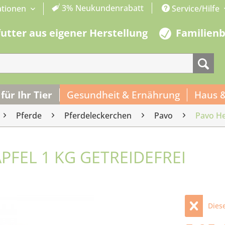
3% Neukundenrabatt
ationen
Service/Hilfe
futter aus eigener Herstellung
Familien
 für Ihr Tier
Gesundheit & Ernährung
Haus 
Pferde
Pferdeleckerchen
Pavo
Pavo He
PFEL 1 KG GETREIDEFREI
Diese