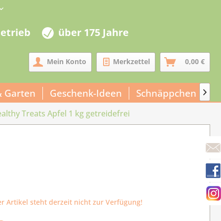
betrieb
über 175 Jahre
Mein Konto
Merkzettel
0,00 €
& Garten
Geschenk-Ideen
Schnäppchen
Un

althy Treats Apfel 1 kg getreidefrei
r Artikel steht derzeit nicht zur Verfügung!