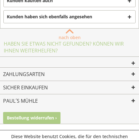
Kunden kauften auch
Kunden haben sich ebenfalls angesehen
nach oben
HABEN SIE ETWAS NICHT GEFUNDEN? KÖNNEN WIR
IHNEN WEITERHELFEN?
ZAHLUNGSARTEN
SICHER EINKAUFEN
PAUL´S MÜHLE
Bestellung widerrufen ›
Mailkontakt
Facebook
Instagram
© Paul's Mühle | Inhaber: Christof Paul e.K. | Westring 2 |
Diese Website benutzt Cookies, die für den technischen