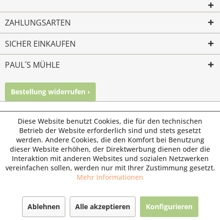
ZAHLUNGSARTEN
SICHER EINKAUFEN
PAUL´S MÜHLE
Bestellung widerrufen ›
Mailkontakt
Facebook
Instagram
© Paul's Mühle | Inhaber: Christof Paul e.K. | Westring 2 |
Diese Website benutzt Cookies, die für den technischen
45659 Recklinghausen
Betrieb der Website erforderlich sind und stets gesetzt
werden. Andere Cookies, die den Komfort bei Benutzung
Fax: 02361 -28831 | E-Mail: info@pauls-muehle.de
dieser Website erhöhen, der Direktwerbung dienen oder die
Interaktion mit anderen Websites und sozialen Netzwerken
vereinfachen sollen, werden nur mit Ihrer Zustimmung gesetzt.
Mehr Informationen
Ablehnen
Alle akzeptieren
Konfigurieren