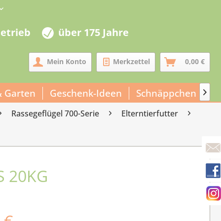
betrieb
über 175 Jahre
Mein Konto
Merkzettel
0,00 €
& Garten
Geschenk-Ideen
Schnäppchen
Un

Rassegeflügel 700-Serie
Elterntierfutter
S 20KG
 €