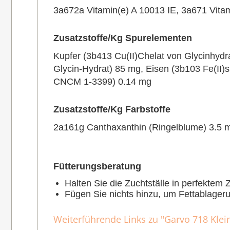
3a672a Vitamin(e) A 10013 IE, 3a671 Vita
Zusatzstoffe/Kg Spurelementen
Kupfer (3b413 Cu(II)Chelat von Glycinhydr
Glycin-Hydrat) 85 mg, Eisen (3b103 Fe(II)
CNCM 1-3399) 0.14 mg
Zusatzstoffe/Kg Farbstoffe
2a161g Canthaxanthin (Ringelblume) 3.5 m
Fütterungsberatung
Halten Sie die Zuchtställe in perfektem
Fügen Sie nichts hinzu, um Fettablager
Weiterführende Links zu "Garvo 718 Klein