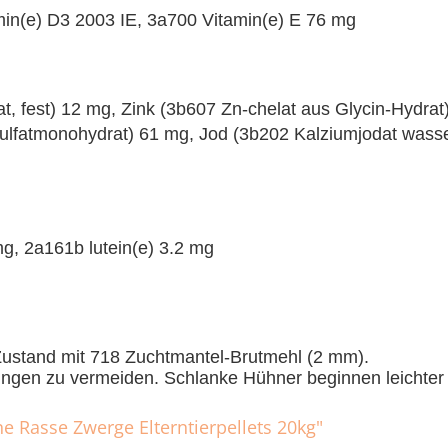
min(e) D3 2003 IE, 3a700 Vitamin(e) E 76 mg
at, fest) 12 mg, Zink (3b607 Zn-chelat aus Glycin-Hydr
sulfatmonohydrat) 61 mg, Jod (3b202 Kalziumjodat wasse
g, 2a161b lutein(e) 3.2 mg
 Zustand mit 718 Zuchtmantel-Brutmehl (2 mm).
ungen zu vermeiden. Schlanke Hühner beginnen leichter
e Rasse Zwerge Elterntierpellets 20kg"