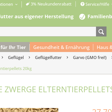
3% Neukundenrabatt
ationen
Service/Hilfe
futter aus eigener Herstellung
Familien
 für Ihr Tier
Gesundheit & Ernährung
Haus 
Geflügel
Geflügelfutter
Garvo (GMO frei!)
ntierpellets 20kg
E ZWERGE ELTERNTIERPELLET
27,70