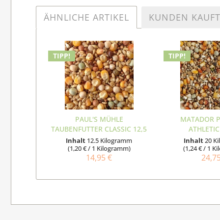
ÄHNLICHE ARTIKEL
KUNDEN KAUF
TIPP!
TIPP!
PAUL'S MÜHLE
MATADOR 
TAUBENFUTTER CLASSIC 12,5
ATHLETIC
KG
Inhalt
12.5 Kilogramm
Inhalt
20 K
(1,20 € / 1 Kilogramm)
(1,24 € / 1 
14,95 €
24,7