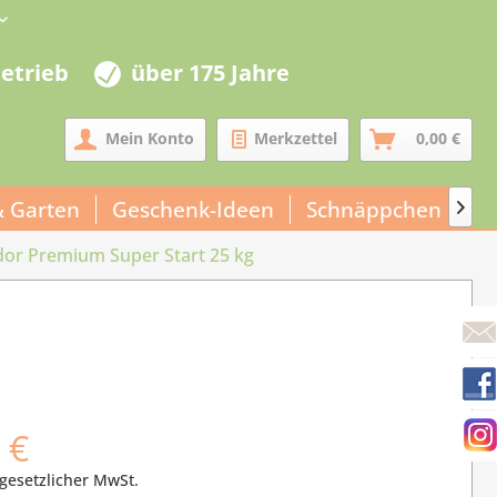
betrieb
über 175 Jahre
Mein Konto
Merkzettel
0,00 €
& Garten
Geschenk-Ideen
Schnäppchen
Un

or Premium Super Start 25 kg
 €
 gesetzlicher MwSt.