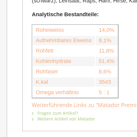
(schwarz),
Leinsaat,
Raps,
Hanf,
Hirse,
Kan
Analytische Bestandteile:
Roheiweiss
14,0%
Aufnehmbares Eiweiss
8,1%
Rohfett
11,8%
Kohlenhydrate
51,4%
Rohfaser
8,6%
K.kal
3543
Omega verhältnis
5 : 1
Weiterführende Links zu "Matador Premi
Fragen zum Artikel?
Weitere Artikel von Matador