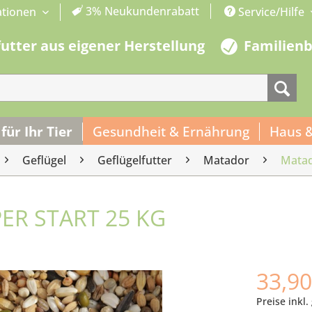
3% Neukundenrabatt
ationen
Service/Hilfe
futter aus eigener Herstellung
Familien
 für Ihr Tier
Gesundheit & Ernährung
Haus 
Geflügel
Geflügelfutter
Matador
Matad
R START 25 KG
33,90
Preise inkl.