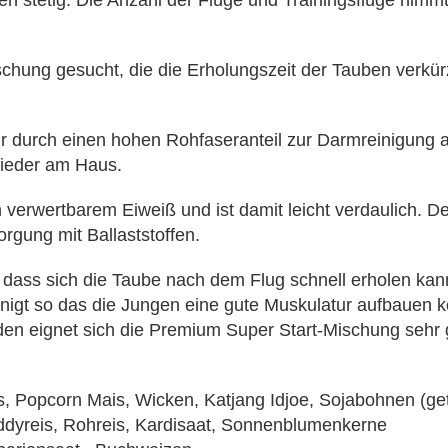
n stetig. Die Anzahl der Flüge und Trainingsflüge nimm
chung gesucht, die die Erholungszeit der Tauben verkür
ur durch einen hohen Rohfaseranteil zur Darmreinigung 
 wieder am Haus.
 verwertbarem Eiweiß und ist damit leicht verdaulich. D
rgung mit Ballaststoffen.
 dass sich die Taube nach dem Flug schnell erholen ka
igt so das die Jungen eine gute Muskulatur aufbauen kö
en eignet sich die Premium Super Start-Mischung sehr 
s,
Popcorn Mais,
Wicken,
Katjang Idjoe,
Sojabohnen (get
dyreis,
Rohreis,
Kardisaat,
Sonnenblumenkerne